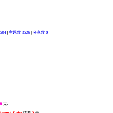
504
|
主题数 3526
|
分享数 0
6
克.
Edmund Duke
还差
2
天 .