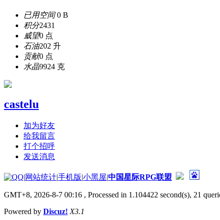
已用空间
0 B
积分
2431
威望
0 点
石油
202 升
贡献
0 点
水晶
9924 克
castelu
加为好友
给我留言
打个招呼
发送消息
|
网站统计
|
手机版
|
小黑屋
|
中国星际RPG联盟
GMT+8, 2026-8-7 00:16
, Processed in 1.104422 second(s), 21 querie
Powered by
Discuz!
X3.1