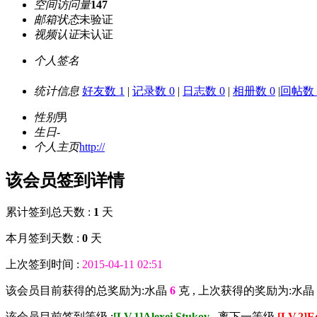
空间访问量
147
邮箱状态
未验证
视频认证
未认证
个人签名
统计信息
好友数 1
|
记录数 0
|
日志数 0
|
相册数 0
|
回帖数 
性别
男
生日
-
个人主页
http://
该会员签到详情
累计签到总天数 :
1
天
本月签到天数 :
0
天
上次签到时间 :
2015-04-11 02:51
该会员目前获得的总奖励为:水晶
6
克 , 上次获得的奖励为:水晶
该会员目前签到等级 :
[LV.1]Alexei Stukov
, 离下一等级
[LV.2]