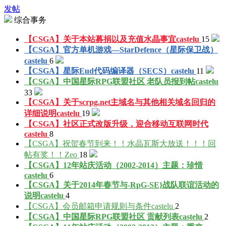
发帖
综合事务
【CSGA】关于本站募捐以及充值水晶事宜
castelu
15
【CSGA】官方单机游戏—StarDefence（星际保卫战）
castelu
6
【CSGA】星际Eud代码编译器（SECS）
castelu
11
【CSGA】中国星际RPG联盟社区 老队员报到帖
castelu
33
【CSGA】关于scrpg.net主域名与其他相关域名回归的
详细说明
castelu
19
【CSGA】社区正式改版升级，迎合移动互联网时代
castelu
8
【CSGA】祝贺春节到来！！水晶瓦斯大放送！！！回
帖有奖！！
Zeo
18
【CSGA】12年站庆活动（2002-2014）主题：珍惜
castelu
6
【CSGA】关于2014年春节与-RpG-SE}战队联谊活动的
说明
castelu
4
【CSGA】会员邮箱申请规则与条件
castelu
2
【CSGA】中国星际RPG联盟社区 贡献列表
castelu
2