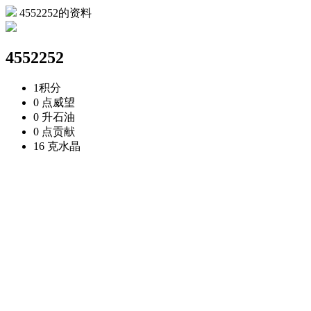
4552252的资料
4552252
1
积分
0 点
威望
0 升
石油
0 点
贡献
16 克
水晶