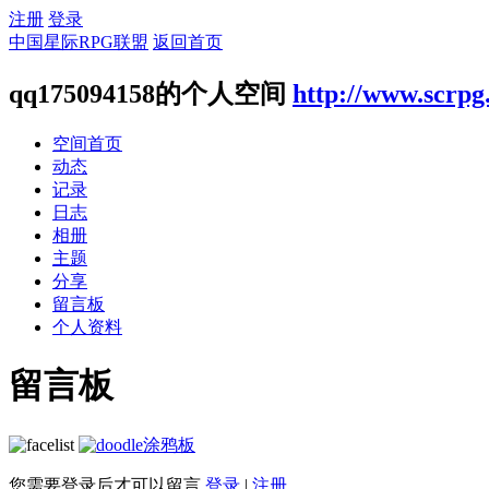
注册
登录
中国星际RPG联盟
返回首页
qq175094158的个人空间
http://www.scrpg
空间首页
动态
记录
日志
相册
主题
分享
留言板
个人资料
留言板
涂鸦板
您需要登录后才可以留言
登录
|
注册