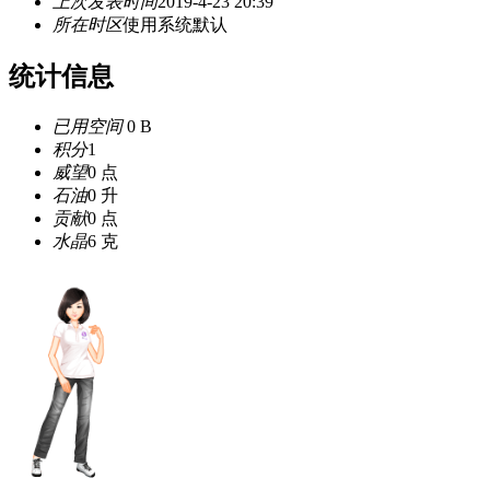
上次发表时间
2019-4-23 20:39
所在时区
使用系统默认
统计信息
已用空间
0 B
积分
1
威望
0 点
石油
0 升
贡献
0 点
水晶
6 克