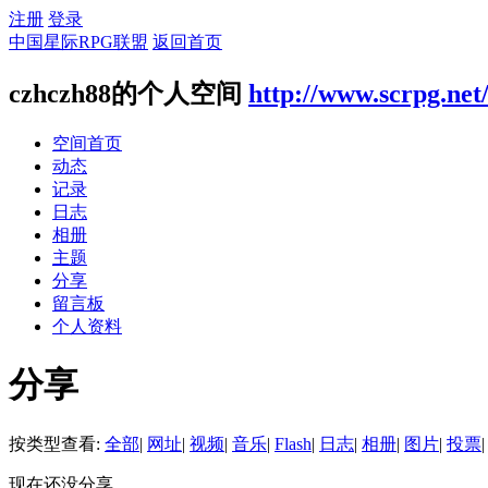
注册
登录
中国星际RPG联盟
返回首页
czhczh88的个人空间
http://www.scrpg.net
空间首页
动态
记录
日志
相册
主题
分享
留言板
个人资料
分享
按类型查看:
全部
|
网址
|
视频
|
音乐
|
Flash
|
日志
|
相册
|
图片
|
投票
|
现在还没分享