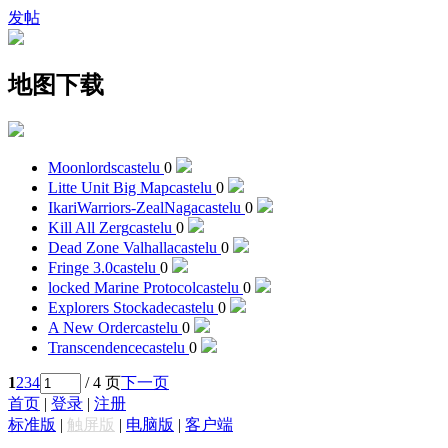
发帖
地图下载
Moonlords
castelu
0
Litte Unit Big Map
castelu
0
IkariWarriors-ZealNaga
castelu
0
Kill All Zerg
castelu
0
Dead Zone Valhalla
castelu
0
Fringe 3.0
castelu
0
locked Marine Protocol
castelu
0
Explorers Stockade
castelu
0
A New Order
castelu
0
Transcendence
castelu
0
1
2
3
4
/ 4 页
下一页
首页
|
登录
|
注册
标准版
|
触屏版
|
电脑版
|
客户端