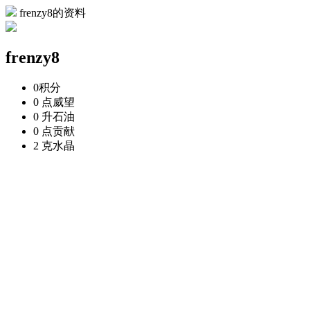
frenzy8的资料
frenzy8
0
积分
0 点
威望
0 升
石油
0 点
贡献
2 克
水晶